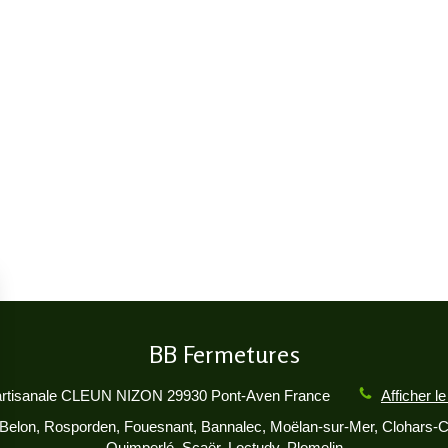
BB Fermetures
artisanale CLEUN NIZON
29930
Pont-Aven
France
Afficher l
Belon, Rosporden, Fouesnant, Bannalec, Moëlan-sur-Mer, Clohars-C
Quimperlé, Scaër, Loctudy, Plomelin