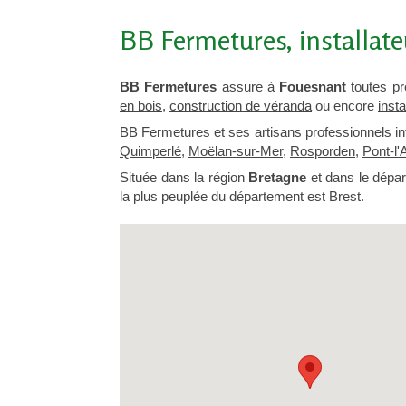
BB Fermetures, installate
BB Fermetures
assure à
Fouesnant
toutes pr
en bois
,
construction de véranda
ou encore
inst
BB Fermetures et ses artisans professionnels in
Quimperlé
,
Moëlan-sur-Mer
,
Rosporden
,
Pont-l'
Située dans la région
Bretagne
et dans le dépa
la plus peuplée du département est Brest.