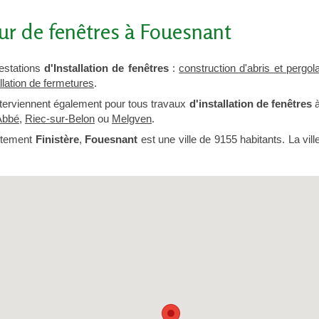
ur de fenêtres à Fouesnant
estations
d'Installation de fenêtres
:
construction d'abris et pergol
allation de fermetures
.
terviennent également pour tous travaux
d'installation de fenêtres
Abbé
,
Riec-sur-Belon
ou
Melgven
.
rtement
Finistère
,
Fouesnant
est une ville de 9155 habitants. La vill