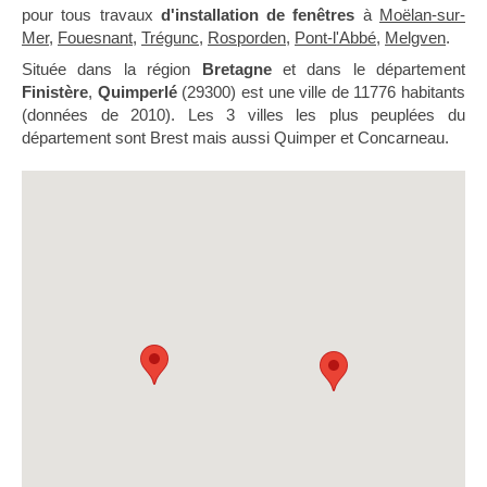
pour tous travaux
d'installation de fenêtres
à
Moëlan-sur-
Mer
,
Fouesnant
,
Trégunc
,
Rosporden
,
Pont-l'Abbé
,
Melgven
.
Située dans la région
Bretagne
et dans le département
Finistère
,
Quimperlé
(29300) est une ville de 11776 habitants
(données de 2010). Les 3 villes les plus peuplées du
département sont Brest mais aussi Quimper et Concarneau.